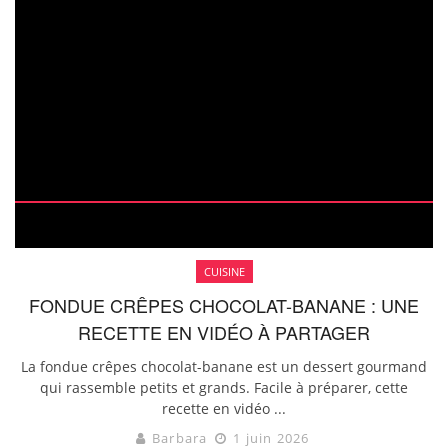
CUISINE
FONDUE CRÊPES CHOCOLAT-BANANE : UNE
RECETTE EN VIDÉO À PARTAGER
La fondue crêpes chocolat-banane est un dessert gourmand
qui rassemble petits et grands. Facile à préparer, cette
recette en vidéo ...
Barbara
1 juin 2026