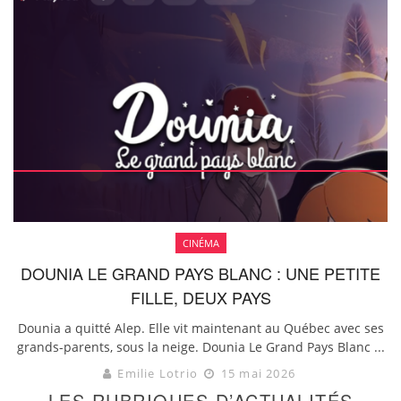
CINÉMA
DOUNIA LE GRAND PAYS BLANC : UNE PETITE
FILLE, DEUX PAYS
Dounia a quitté Alep. Elle vit maintenant au Québec avec ses
grands-parents, sous la neige. Dounia Le Grand Pays Blanc ...
Emilie Lotrio
15 mai 2026
LES RUBRIQUES D’ACTUALITÉS