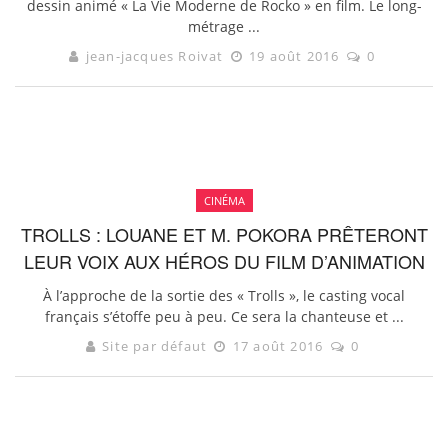
dessin animé « La Vie Moderne de Rocko » en film. Le long-
métrage ...
jean-jacques Roivat
19 août 2016
0
CINÉMA
TROLLS : LOUANE ET M. POKORA PRÊTERONT
LEUR VOIX AUX HÉROS DU FILM D’ANIMATION
À l’approche de la sortie des « Trolls », le casting vocal
français s’étoffe peu à peu. Ce sera la chanteuse et ...
Site par défaut
17 août 2016
0