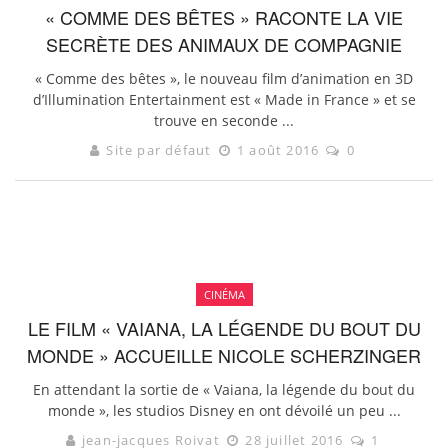
« COMME DES BÊTES » RACONTE LA VIE
SECRÈTE DES ANIMAUX DE COMPAGNIE
« Comme des bêtes », le nouveau film d’animation en 3D
d’Illumination Entertainment est « Made in France » et se
trouve en seconde ...
Site par défaut
1 août 2016
0
CINÉMA
LE FILM « VAIANA, LA LÉGENDE DU BOUT DU
MONDE » ACCUEILLE NICOLE SCHERZINGER
En attendant la sortie de « Vaiana, la légende du bout du
monde », les studios Disney en ont dévoilé un peu ...
jean-jacques Roivat
28 juillet 2016
1