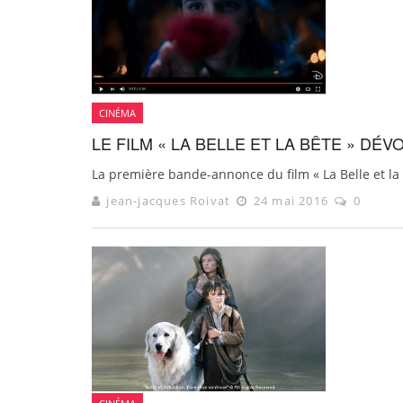
CINÉMA
LE FILM « LA BELLE ET LA BÊTE » D
La première bande-annonce du film « La Belle et la B
jean-jacques Roivat
24 mai 2016
0