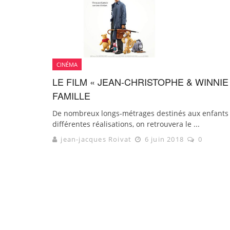
CINÉMA
LE FILM « JEAN-CHRISTOPHE & WINNI
FAMILLE
De nombreux longs-métrages destinés aux enfants se
différentes réalisations, on retrouvera le ...
jean-jacques Roivat
6 juin 2018
0