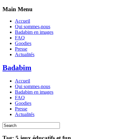
Main Menu
Accueil
Qui sommes-nous
Badabim en images
FAQ
Goodies
Presse
Actualités
Badabim
Accueil
Qui sommes-nous
Badabim en images
FAQ
Goodies
Presse
Actualités
Tag: 5 jeux éducatifs et fun