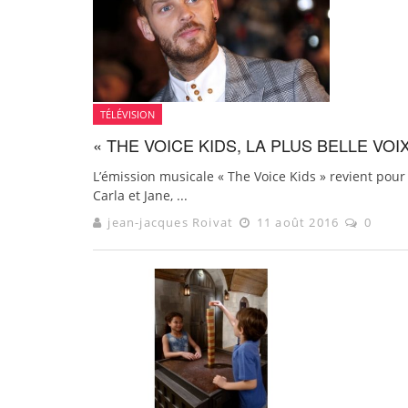
TÉLÉVISION
« THE VOICE KIDS, LA PLUS BELLE VOI
L’émission musicale « The Voice Kids » revient pou
Carla et Jane, ...
jean-jacques Roivat
11 août 2016
0