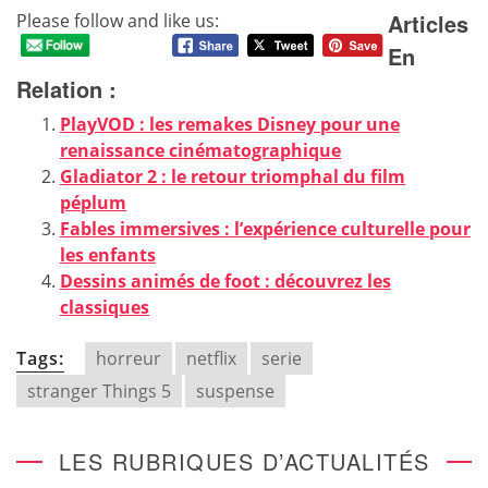
Articles
Please follow and like us:
En
Relation :
PlayVOD : les remakes Disney pour une
renaissance cinématographique
Gladiator 2 : le retour triomphal du film
péplum
Fables immersives : l’expérience culturelle pour
les enfants
Dessins animés de foot : découvrez les
classiques
Tags:
horreur
netflix
serie
stranger Things 5
suspense
LES RUBRIQUES D’ACTUALITÉS