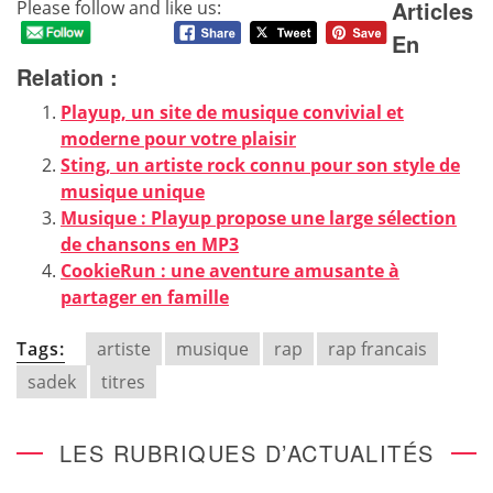
Articles
Please follow and like us:
En
Relation :
Playup, un site de musique convivial et
moderne pour votre plaisir
Sting, un artiste rock connu pour son style de
musique unique
Musique : Playup propose une large sélection
de chansons en MP3
CookieRun : une aventure amusante à
partager en famille
Tags:
artiste
musique
rap
rap francais
sadek
titres
LES RUBRIQUES D’ACTUALITÉS