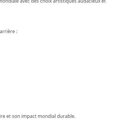
 mondiale avec des choix artistiques audacieux et
rrière :
toire et son impact mondial durable.