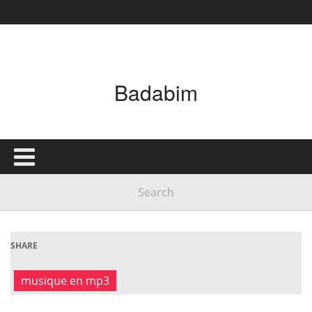
Badabim
SHARE
musique en mp3