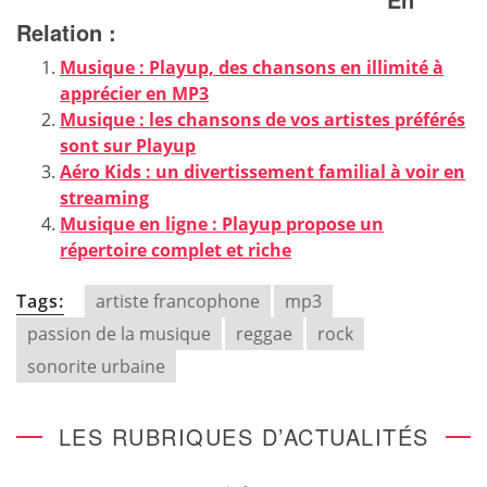
Relation :
Musique : Playup, des chansons en illimité à
apprécier en MP3
Musique : les chansons de vos artistes préférés
sont sur Playup
Aéro Kids : un divertissement familial à voir en
streaming
Musique en ligne : Playup propose un
répertoire complet et riche
Tags:
artiste francophone
mp3
passion de la musique
reggae
rock
sonorite urbaine
LES RUBRIQUES D’ACTUALITÉS