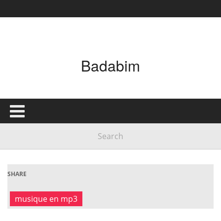
Badabim
SHARE
musique en mp3