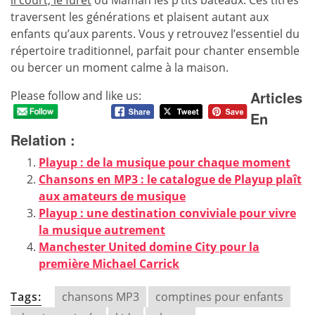
il court, le furet
ou Maman les p’tits bateaux. Ces titres
traversent les générations et plaisent autant aux
enfants qu’aux parents. Vous y retrouvez l’essentiel du
répertoire traditionnel, parfait pour chanter ensemble
ou bercer un moment calme à la maison.
Articles
Please follow and like us:
En
Relation :
Playup : de la musique pour chaque moment
Chansons en MP3 : le catalogue de Playup plaît
aux amateurs de musique
Playup : une destination conviviale pour vivre
la musique autrement
Manchester United domine City pour la
première Michael Carrick
Tags:
chansons MP3
comptines pour enfants