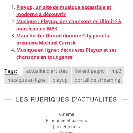
Playup, un site de musique accessible et
moderne à découvrir
Musique : Playup, des chansons en illimité à
apprécier en MP3
Manchester United domine City pour la
première Michael Carrick
Musique en ligne : découvrez Playup et ses
chansons en tout genre
Tags:
actualite d artistes
florent pagny
mp3
musique en ligne
playup
portail de streaming
LES RUBRIQUES D’ACTUALITÉS
Cinéma
Economie et parents
Jeux et jouets
Sorties