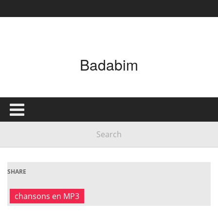
Badabim
SHARE
chansons en MP3