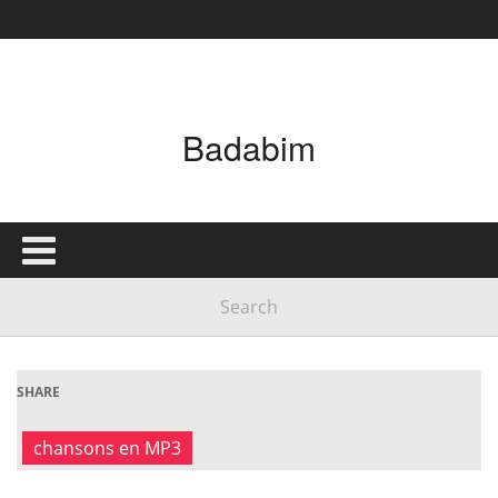
Badabim
SHARE
chansons en MP3