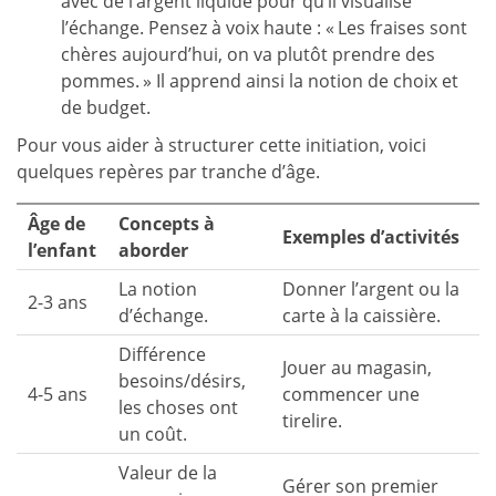
avec de l’argent liquide pour qu’il visualise
l’échange. Pensez à voix haute : « Les fraises sont
chères aujourd’hui, on va plutôt prendre des
pommes. » Il apprend ainsi la notion de choix et
de budget.
Pour vous aider à structurer cette initiation, voici
quelques repères par tranche d’âge.
Âge de
Concepts à
Exemples d’activités
l’enfant
aborder
La notion
Donner l’argent ou la
2-3 ans
d’échange.
carte à la caissière.
Différence
Jouer au magasin,
besoins/désirs,
4-5 ans
commencer une
les choses ont
tirelire.
un coût.
Valeur de la
Gérer son premier