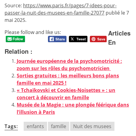
Source:
https://www.paris.fr/pages/7-idees-pour-
passer-la-nuit-des-musees-en-famille-27077
publié le 7
mai 2025.
Articles
Please follow and like us:
En
Relation :
Journée européenne de la psychomotricité :
zoom sur les rôles du psychomotricien
Sorties gratuites : les meilleurs bons plans
famille en mai 2025 !
« Tchaïkovski et Cookies-Noisettes » : un
concert à découvrir en famille
Musée de la Magie : une plongée féérique dans
l’illusion à Paris
Tags:
enfants
famille
Nuit des musees