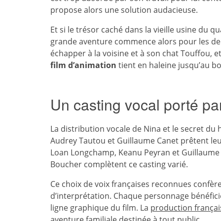
propose alors une solution audacieuse.
Et si le trésor caché dans la vieille usine du
grande aventure commence alors pour les deux
échapper à la voisine et à son chat Touffou, e
film d’animation
tient en haleine jusqu’au bo
Un casting vocal porté p
La distribution vocale de Nina et le secret d
Audrey Tautou et Guillaume Canet prêtent leu
Loan Longchamp, Keanu Peyran et Guillaume B
Boucher complètent ce casting varié.
Ce choix de voix françaises reconnues confèr
d’interprétation. Chaque personnage bénéficie
ligne graphique du film. La
production françai
aventure familiale destinée à tout public.