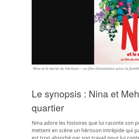
Nina et le secret du hérisson – un film d’animation pour la famill
Le synopsis : Nina et Meh
quartier
Nina adore les histoires que lui raconte son p
mettent en scène un hérisson intrépide qui pa
est trop absorbé par son travail pour lui con