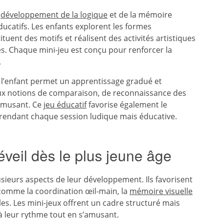
e
développement de la logique
et de la mémoire
ducatifs. Les enfants explorent les formes
tuent des motifs et réalisent des activités artistiques
tes. Chaque mini-jeu est conçu pour renforcer la
.
e l’enfant permet un apprentissage gradué et
 aux notions de comparaison, de reconnaissance des
’amusant. Ce
jeu éducatif
favorise également le
, rendant chaque session ludique mais éducative.
éveil dès le plus jeune âge
usieurs aspects de leur développement. Ils favorisent
comme la coordination œil-main, la
mémoire visuelle
es. Les mini-jeux offrent un cadre structuré mais
à leur rythme tout en s’amusant.