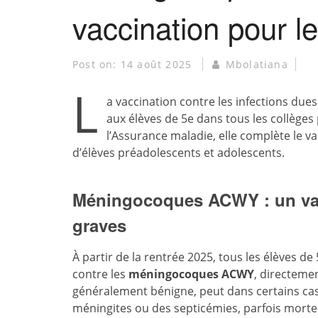
vaccination pour l
Post on:
14 août 2025
Mbolatiana
L
a vaccination contre les infections d
aux élèves de 5e dans tous les collèges 
l’Assurance maladie, elle complète le v
d’élèves préadolescents et adolescents.
Méningocoques ACWY : un vac
graves
À partir de la rentrée 2025, tous les élèves d
contre les
méningocoques ACWY
, directemen
généralement bénigne, peut dans certains cas
méningites ou des septicémies, parfois mortel