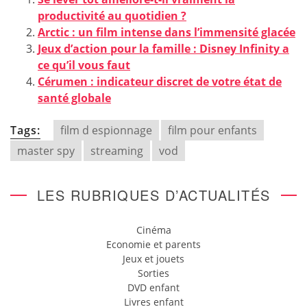
productivité au quotidien ?
Arctic : un film intense dans l’immensité glacée
Jeux d’action pour la famille : Disney Infinity a
ce qu’il vous faut
Cérumen : indicateur discret de votre état de
santé globale
Tags:
film d espionnage
film pour enfants
master spy
streaming
vod
LES RUBRIQUES D’ACTUALITÉS
Cinéma
Economie et parents
Jeux et jouets
Sorties
DVD enfant
Livres enfant