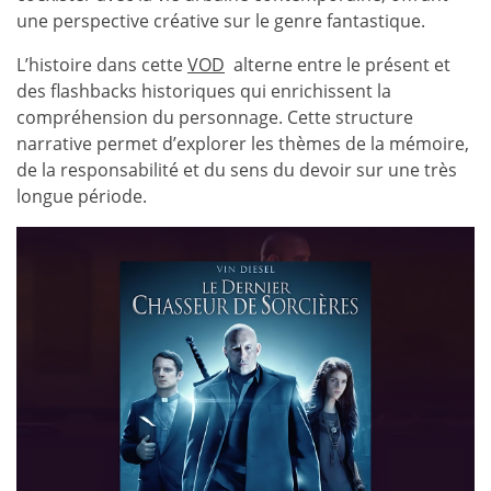
une perspective créative sur le genre fantastique.
L’histoire dans cette
VOD
alterne entre le présent et
des flashbacks historiques qui enrichissent la
compréhension du personnage. Cette structure
narrative permet d’explorer les thèmes de la mémoire,
de la responsabilité et du sens du devoir sur une très
longue période.