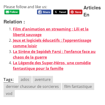
Articles
Please follow and like us:
En
Relation :
Film d’animation en streaming : Lili et la
liberté sauvage
Jeux et logiciels éducatifs : l’apprentissage
comme loisir
La Sirène de Sepideh Farsi : l’enfance face au
chaos de la guerre
La Légende des Super-Héros, une comédie
fantastique pour la famille
Tags:
ados
aventure
dernier chasseur de sorcieres
film fantastique
vod