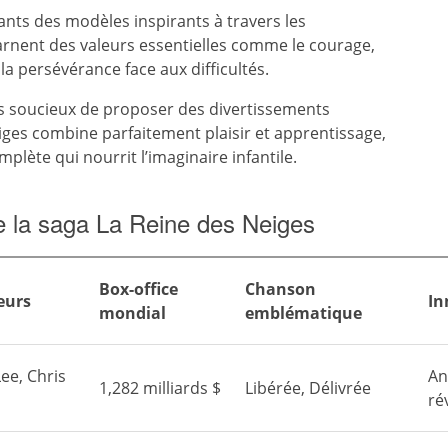
ants des modèles inspirants à travers les
arnent des valeurs essentielles comme le courage,
t la persévérance face aux difficultés.
s soucieux de proposer des divertissements
eiges combine parfaitement plaisir et apprentissage,
ète qui nourrit l’imaginaire infantile.
de la saga La Reine des Neiges
Box-office
Chanson
eurs
In
mondial
emblématique
Lee, Chris
An
1,282 milliards $
Libérée, Délivrée
ré