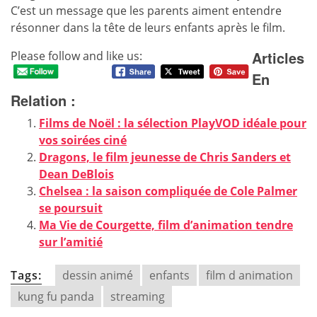
C’est un message que les parents aiment entendre
résonner dans la tête de leurs enfants après le film.
Articles
Please follow and like us:
En
Relation :
Films de Noël : la sélection PlayVOD idéale pour
vos soirées ciné
Dragons, le film jeunesse de Chris Sanders et
Dean DeBlois
Chelsea : la saison compliquée de Cole Palmer
se poursuit
Ma Vie de Courgette, film d’animation tendre
sur l’amitié
Tags:
dessin animé
enfants
film d animation
kung fu panda
streaming