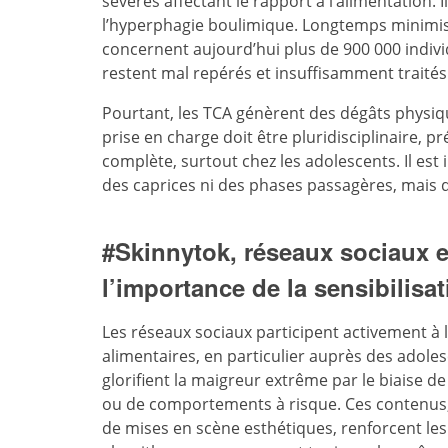
sévères affectant le rapport à l’alimentation. I
l’hyperphagie boulimique. Longtemps minimi
concernent aujourd’hui plus de 900 000 individ
restent mal repérés et insuffisamment traités
Pourtant, les TCA génèrent des dégâts physiq
prise en charge doit être pluridisciplinaire,
complète, surtout chez les adolescents. Il est 
des caprices ni des phases passagères, mais de
#Skinnytok, réseaux sociaux e
l’importance de la sensibilisa
Les réseaux sociaux participent activement à 
alimentaires, en particulier auprès des adol
glorifient la maigreur extrême par le biaise 
ou de comportements à risque. Ces contenus
de mises en scène esthétiques, renforcent les i