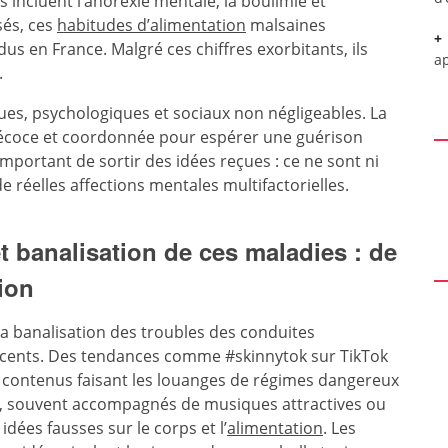
ls incluent l’anorexie mentale, la boulimie et
sés, ces
habitudes d’alimentation
malsaines
us en France. Malgré ces chiffres exorbitants, ils
a
.
ues, psychologiques et sociaux non négligeables. La
 précoce et coordonnée pour espérer une guérison
important de sortir des idées reçues : ce ne sont ni
 réelles affections mentales multifactorielles.
t banalisation de ces maladies : de
tion
la banalisation des troubles des conduites
escents. Des tendances comme #skinnytok sur TikTok
de contenus faisant les louanges de régimes dangereux
, souvent accompagnés de musiques attractives ou
dées fausses sur le corps et l’
alimentation
. Les