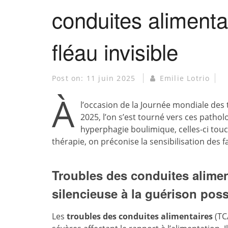
conduites alimenta
fléau invisible
Post on:
11 juin 2025
Emilie Lotrio
À
l’occasion de la Journée mondiale des t
2025, l’on s’est tourné vers ces patho
hyperphagie boulimique, celles-ci tou
thérapie, on préconise la sensibilisation des 
Troubles des conduites aliment
silencieuse à la guérison poss
Les
troubles des conduites alimentaires
(TC