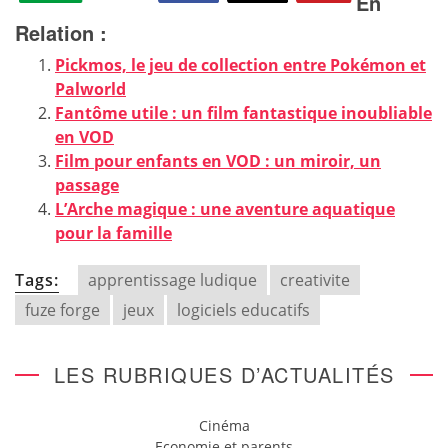
En
Relation :
Pickmos, le jeu de collection entre Pokémon et
Palworld
Fantôme utile : un film fantastique inoubliable
en VOD
Film pour enfants en VOD : un miroir, un
passage
L’Arche magique : une aventure aquatique
pour la famille
Tags:
apprentissage ludique
creativite
fuze forge
jeux
logiciels educatifs
LES RUBRIQUES D’ACTUALITÉS
Cinéma
Economie et parents