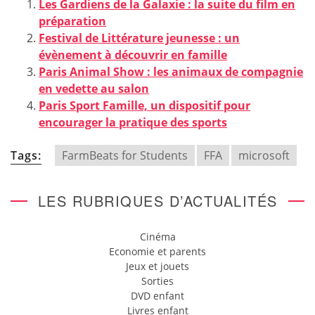
Les Gardiens de la Galaxie : la suite du film en
préparation
Festival de Littérature jeunesse : un
évènement à découvrir en famille
Paris Animal Show : les animaux de compagnie
en vedette au salon
Paris Sport Famille, un dispositif pour
encourager la pratique des sports
Tags:
FarmBeats for Students
FFA
microsoft
LES RUBRIQUES D’ACTUALITÉS
Cinéma
Economie et parents
Jeux et jouets
Sorties
DVD enfant
Livres enfant