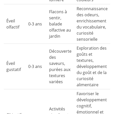
Reconnaissance
Flacons à
des odeurs,
sentir,
Éveil
enrichissement
0-3 ans
balade
olfactif
du vocabulaire,
olfactive au
curiosité
jardin
sensorielle
Exploration des
Découverte
goûts et
des
textures,
Éveil
saveurs,
0-3 ans
développement
gustatif
purées aux
du goût et de la
textures
curiosité
variées
alimentaire
Favoriser le
développement
cognitif,
Activités
émotionnel et