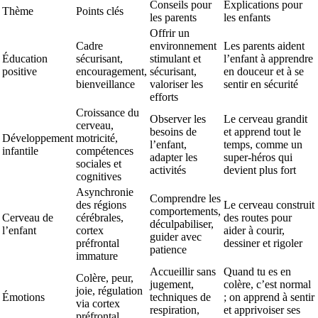
Conseils pour
Explications pour
Thème
Points clés
les parents
les enfants
Offrir un
Cadre
environnement
Les parents aident
Éducation
sécurisant,
stimulant et
l’enfant à apprendre
positive
encouragement,
sécurisant,
en douceur et à se
bienveillance
valoriser les
sentir en sécurité
efforts
Croissance du
Observer les
Le cerveau grandit
cerveau,
besoins de
et apprend tout le
Développement
motricité,
l’enfant,
temps, comme un
infantile
compétences
adapter les
super-héros qui
sociales et
activités
devient plus fort
cognitives
Asynchronie
Comprendre les
des régions
Le cerveau construit
comportements,
Cerveau de
cérébrales,
des routes pour
déculpabiliser,
l’enfant
cortex
aider à courir,
guider avec
préfrontal
dessiner et rigoler
patience
immature
Accueillir sans
Quand tu es en
Colère, peur,
jugement,
colère, c’est normal
joie, régulation
Émotions
techniques de
; on apprend à sentir
via cortex
respiration,
et apprivoiser ses
préfrontal