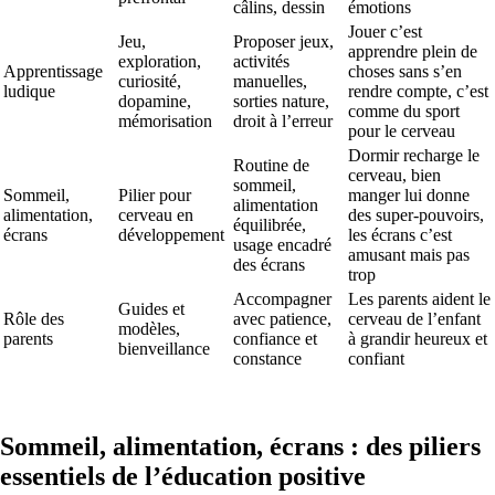
câlins, dessin
émotions
Jouer c’est
Jeu,
Proposer jeux,
apprendre plein de
exploration,
activités
Apprentissage
choses sans s’en
curiosité,
manuelles,
ludique
rendre compte, c’est
dopamine,
sorties nature,
comme du sport
mémorisation
droit à l’erreur
pour le cerveau
Dormir recharge le
Routine de
cerveau, bien
sommeil,
Sommeil,
Pilier pour
manger lui donne
alimentation
alimentation,
cerveau en
des super-pouvoirs,
équilibrée,
écrans
développement
les écrans c’est
usage encadré
amusant mais pas
des écrans
trop
Accompagner
Les parents aident le
Guides et
Rôle des
avec patience,
cerveau de l’enfant
modèles,
parents
confiance et
à grandir heureux et
bienveillance
constance
confiant
Sommeil, alimentation, écrans : des piliers
essentiels de l’éducation positive