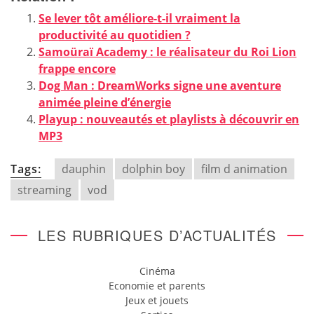
Se lever tôt améliore-t-il vraiment la
productivité au quotidien ?
Samoüraï Academy : le réalisateur du Roi Lion
frappe encore
Dog Man : DreamWorks signe une aventure
animée pleine d’énergie
Playup : nouveautés et playlists à découvrir en
MP3
Tags:
dauphin
dolphin boy
film d animation
streaming
vod
LES RUBRIQUES D’ACTUALITÉS
Cinéma
Economie et parents
Jeux et jouets