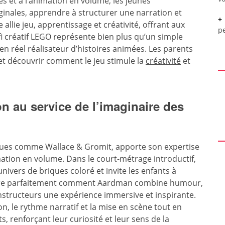
s et à l’animation en volume, les jeunes
ginales, apprendre à structurer une narration et
e allie jeu, apprentissage et créativité, offrant aux
pe
fi créatif LEGO représente bien plus qu’un simple
t en réel réalisateur d’histoires animées. Les parents
 et découvrir comment le jeu stimule la
créativité
et
n au service de l’imaginaire des
ques comme Wallace & Gromit, apporte son expertise
mation en volume. Dans le court-métrage introductif,
nivers de briques coloré et invite les enfants à
llustre parfaitement comment Aardman combine humour,
onstructeurs une expérience immersive et inspirante.
n, le rythme narratif et la mise en scène tout en
, renforçant leur curiosité et leur sens de la