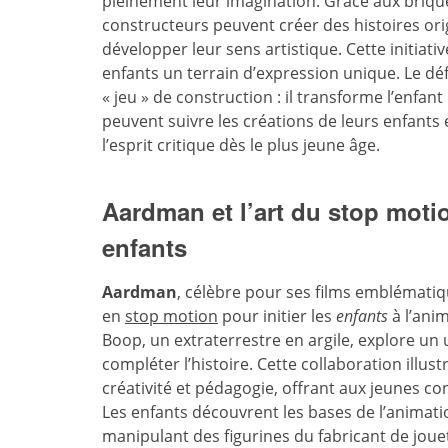
pleinement leur imagination. Grâce aux brique
constructeurs peuvent créer des histoires ori
développer leur sens artistique. Cette initiativ
enfants un terrain d’expression unique. Le dé
« jeu » de construction : il transforme l’enfan
peuvent suivre les créations de leurs enfants
l’esprit critique dès le plus jeune âge.
Aardman et l’art du stop motio
enfants
Aardman
, célèbre pour ses films emblémati
en
stop motion
pour initier les
enfants
à l’ani
Boop, un extraterrestre en argile, explore un u
compléter l’histoire. Cette collaboration i
créativité et pédagogie, offrant aux jeunes c
Les enfants découvrent les bases de l’animatio
manipulant des figurines du fabricant de jouets