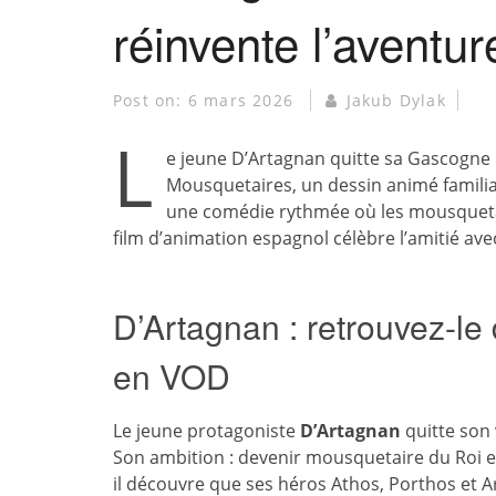
réinvente l’aventu
Post on:
6 mars 2026
Jakub Dylak
L
e jeune D’Artagnan quitte sa Gascogne 
Mousquetaires, un dessin animé famili
une comédie rythmée où les mousquetai
film d’animation espagnol célèbre l’amitié ave
D’Artagnan : retrouvez-le
en VOD
Le jeune protagoniste
D’Artagnan
quitte son 
Son ambition : devenir mousquetaire du Roi et
il découvre que ses héros Athos, Porthos et A