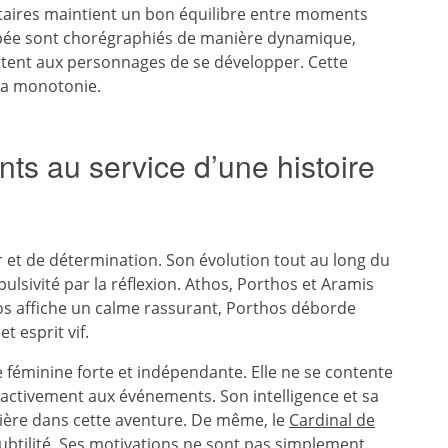
etaires maintient un bon équilibre entre moments
l’épée sont chorégraphiés de manière dynamique,
ttent aux personnages de se développer. Cette
 la monotonie.
ts au service d’une histoire
r et de détermination. Son évolution tout au long du
lsivité par la réflexion. Athos, Porthos et Aramis
hos affiche un calme rassurant, Porthos déborde
t esprit vif.
e féminine forte et indépendante. Elle ne se contente
e activement aux événements. Son intelligence et sa
tière dans cette aventure. De même, le
Cardinal de
ubtilité. Ses motivations ne sont pas simplement