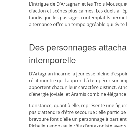
L’intrigue de D’Artagnan et les Trois Mousqu
d’action et scènes plus calmes. Les duels à 
tandis que les passages contemplatifs perme
alternance offre un tempo agréable qui évite
Des personnages attachan
intemporelle
D’Artagnan incarne la jeunesse pleine d’espoi
récit montre qu’il apprend à tempérer son impu
apportent chacun leur caractère distinct. At
d’énergie joviale, et Aramis combine élégance e
Constance, quant à elle, représente une figur
pas d’attendre d’être secourue : elle particip
bravoure font d’elle un personnage à part en
Richelieu
endosse le rôle d’antagoniste avec s