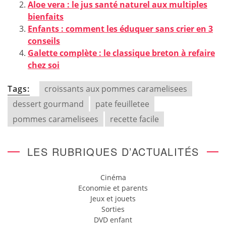
Aloe vera : le jus santé naturel aux multiples
bienfaits
Enfants : comment les éduquer sans crier en 3
conseils
Galette complète : le classique breton à refaire
chez soi
Tags:
croissants aux pommes caramelisees
dessert gourmand
pate feuilletee
pommes caramelisees
recette facile
LES RUBRIQUES D’ACTUALITÉS
Cinéma
Economie et parents
Jeux et jouets
Sorties
DVD enfant