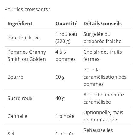
Pour les croissants :
Ingrédient
Quantité
Détails/conseils
1 rouleau
Surgelée ou
Pâte feuilletée
(320 g)
préparée fraîche
Pommes Granny
4 à 5
Choisir des fruits
Smith ou Golden
pommes
fermes
Pour la
Beurre
60 g
caramélisation des
pommes
Apporte une note
Sucre roux
40 g
caramélisée
Optionnelle, mais
Cannelle
1 pincée
recommandée
Rehausse les
Sel
1 pincée