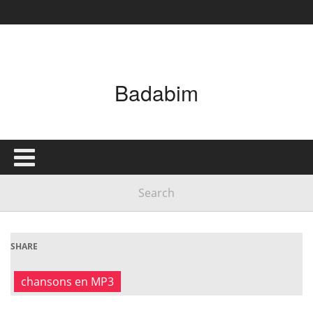
Badabim
SHARE
chansons en MP3