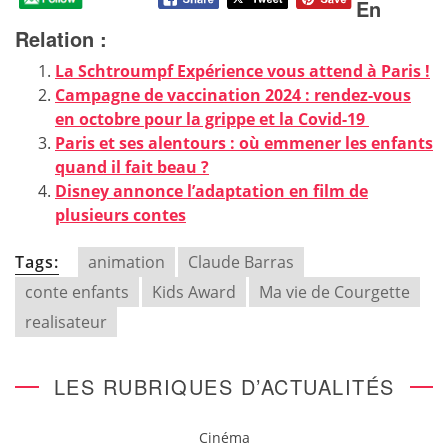
En
Relation :
La Schtroumpf Expérience vous attend à Paris !
Campagne de vaccination 2024 : rendez-vous
en octobre pour la grippe et la Covid-19
Paris et ses alentours : où emmener les enfants
quand il fait beau ?
Disney annonce l’adaptation en film de
plusieurs contes
Tags:
animation
Claude Barras
conte enfants
Kids Award
Ma vie de Courgette
realisateur
LES RUBRIQUES D’ACTUALITÉS
Cinéma