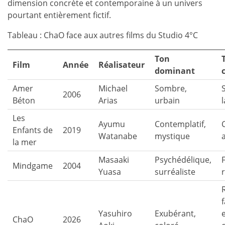
dimension concrète et contemporaine à un univers
pourtant entièrement fictif.
Tableau : ChaO face aux autres films du Studio 4°C
Ton
Film
Année
Réalisateur
dominant
Amer
Michael
Sombre,
2006
Béton
Arias
urbain
Les
Ayumu
Contemplatif,
Enfants de
2019
Watanabe
mystique
la mer
Masaaki
Psychédélique,
F
Mindgame
2004
Yuasa
surréaliste
Yasuhiro
Exubérant,
ChaO
2026