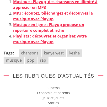
Musique : Playup, des chansons en illimité à
apprécier en MP3
MP3 : écoutez, téléchargez et découvrez la
musique avec Playup
Musique en ligne : Playup propose un
répertoire complet et riche
Playlists : découvrez et organisez votre
musique avec Playup
Tags:
chansons
kanye west
kesha
musique
pop
rap
LES RUBRIQUES D’ACTUALITÉS
Cinéma
Economie et parents
Jeux et jouets
Sorties