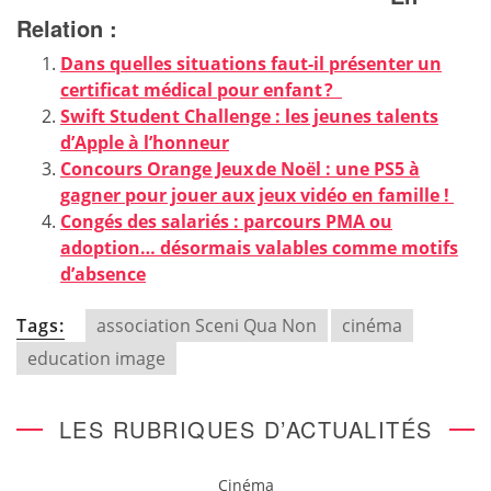
Relation :
Dans quelles situations faut-il présenter un
certificat médical pour enfant ?
Swift Student Challenge : les jeunes talents
d’Apple à l’honneur
Concours Orange Jeux de Noël : une PS5 à
gagner pour jouer aux jeux vidéo en famille !
Congés des salariés : parcours PMA ou
adoption… désormais valables comme motifs
d’absence
Tags:
association Sceni Qua Non
cinéma
education image
LES RUBRIQUES D’ACTUALITÉS
Cinéma