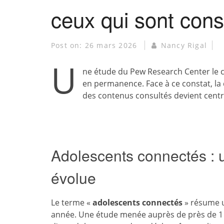
ceux qui sont con
Post on:
26 mars 2026
Nancy Rigal
U
ne étude du Pew Research Center le c
en permanence. Face à ce constat, la 
des contenus consultés devient centr
Adolescents connectés : u
évolue
Le terme «
adolescents connectés
» résume u
année. Une étude menée auprès de près de 1 